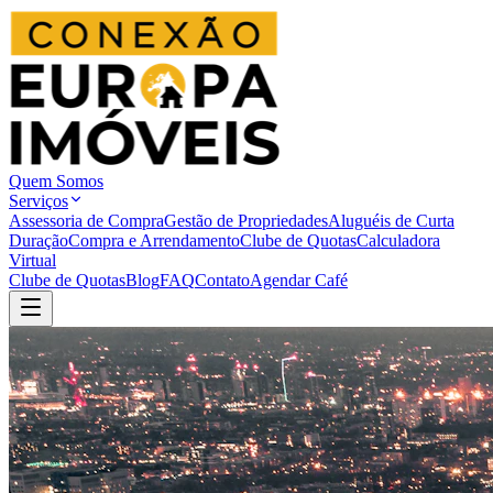
Quem Somos
Serviços
Assessoria de Compra
Gestão de Propriedades
Aluguéis de Curta
Duração
Compra e Arrendamento
Clube de Quotas
Calculadora
Virtual
Clube de Quotas
Blog
FAQ
Contato
Agendar Café