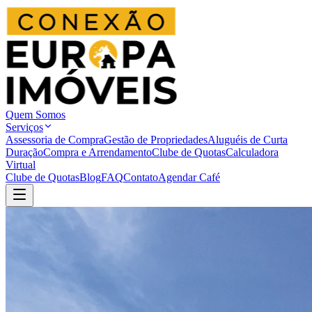
Quem Somos
Serviços
Assessoria de Compra
Gestão de Propriedades
Aluguéis de Curta
Duração
Compra e Arrendamento
Clube de Quotas
Calculadora
Virtual
Clube de Quotas
Blog
FAQ
Contato
Agendar Café