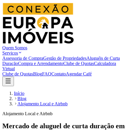
Quem Somos
Serviços
Assessoria de Compra
Gestão de Propriedades
Aluguéis de Curta
Duração
Compra e Arrendamento
Clube de Quotas
Calculadora
Virtual
Clube de Quotas
Blog
FAQ
Contato
Agendar Café
Início
Blog
Alojamento Local e Airbnb
Alojamento Local e Airbnb
Mercado de aluguel de curta duração em