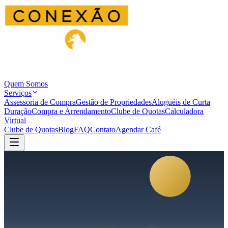
Quem Somos
Serviços
Assessoria de Compra
Gestão de Propriedades
Aluguéis de Curta
Duração
Compra e Arrendamento
Clube de Quotas
Calculadora
Virtual
Clube de Quotas
Blog
FAQ
Contato
Agendar Café