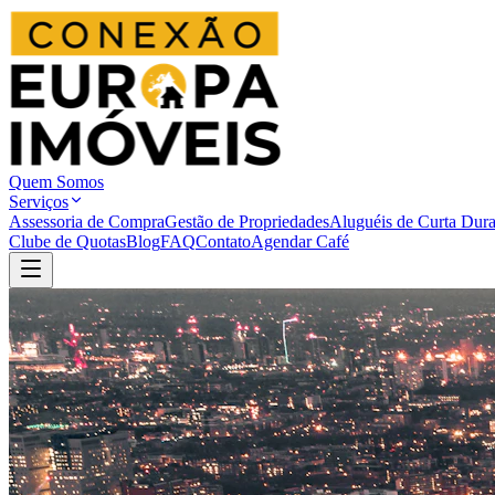
Quem Somos
Serviços
Assessoria de Compra
Gestão de Propriedades
Aluguéis de Curta Dur
Clube de Quotas
Blog
FAQ
Contato
Agendar Café