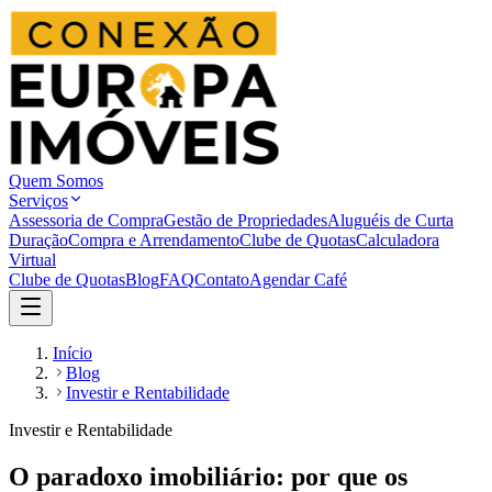
Quem Somos
Serviços
Assessoria de Compra
Gestão de Propriedades
Aluguéis de Curta
Duração
Compra e Arrendamento
Clube de Quotas
Calculadora
Virtual
Clube de Quotas
Blog
FAQ
Contato
Agendar Café
Início
Blog
Investir e Rentabilidade
Investir e Rentabilidade
O paradoxo imobiliário: por que os