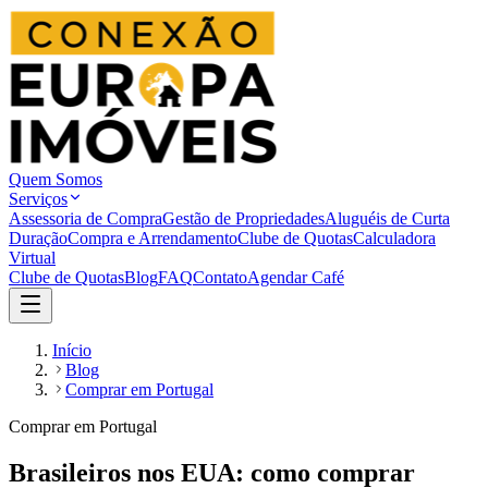
Quem Somos
Serviços
Assessoria de Compra
Gestão de Propriedades
Aluguéis de Curta
Duração
Compra e Arrendamento
Clube de Quotas
Calculadora
Virtual
Clube de Quotas
Blog
FAQ
Contato
Agendar Café
Início
Blog
Comprar em Portugal
Comprar em Portugal
Brasileiros nos EUA: como comprar