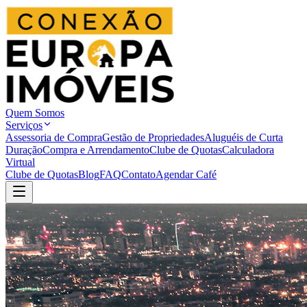
Quem Somos
Serviços
Assessoria de Compra
Gestão de Propriedades
Aluguéis de Curta
Duração
Compra e Arrendamento
Clube de Quotas
Calculadora
Virtual
Clube de Quotas
Blog
FAQ
Contato
Agendar Café