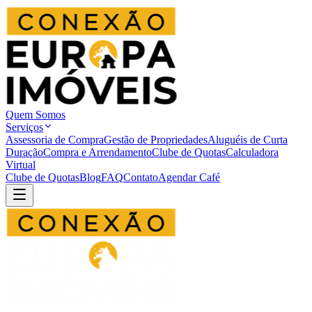
Quem Somos
Serviços
Assessoria de Compra
Gestão de Propriedades
Aluguéis de Curta
Duração
Compra e Arrendamento
Clube de Quotas
Calculadora
Virtual
Clube de Quotas
Blog
FAQ
Contato
Agendar Café