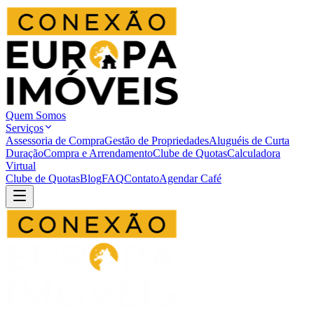
Quem Somos
Serviços
Assessoria de Compra
Gestão de Propriedades
Aluguéis de Curta
Duração
Compra e Arrendamento
Clube de Quotas
Calculadora
Virtual
Clube de Quotas
Blog
FAQ
Contato
Agendar Café