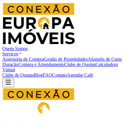
Quem Somos
Serviços
Assessoria de Compra
Gestão de Propriedades
Aluguéis de Curta
Duração
Compra e Arrendamento
Clube de Quotas
Calculadora
Virtual
Clube de Quotas
Blog
FAQ
Contato
Agendar Café