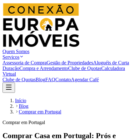
Quem Somos
Serviços
Assessoria de Compra
Gestão de Propriedades
Aluguéis de Curta
Duração
Compra e Arrendamento
Clube de Quotas
Calculadora
Virtual
Clube de Quotas
Blog
FAQ
Contato
Agendar Café
Início
Blog
Comprar em Portugal
Comprar em Portugal
Comprar Casa em Portugal: Prós e