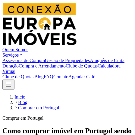
Quem Somos
Serviços
Assessoria de Compra
Gestão de Propriedades
Aluguéis de Curta
Duração
Compra e Arrendamento
Clube de Quotas
Calculadora
Virtual
Clube de Quotas
Blog
FAQ
Contato
Agendar Café
Início
Blog
Comprar em Portugal
Comprar em Portugal
Como comprar imóvel em Portugal sendo