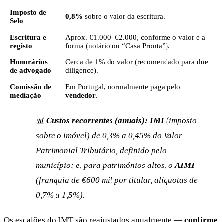
Imposto de
0,8%
sobre o valor da escritura.
Selo
Escritura e
Aprox. €1.000–€2.000, conforme o valor e a
registo
forma (notário ou “Casa Pronta”).
Honorários
Cerca de 1% do valor (recomendado para due
de advogado
diligence).
Comissão de
Em Portugal, normalmente paga pelo
mediação
vendedor
.
📊
Custos recorrentes (anuais):
IMI
(imposto
sobre o imóvel) de 0,3% a 0,45% do Valor
Patrimonial Tributário, definido pelo
município; e, para patrimónios altos, o
AIMI
(franquia de €600 mil por titular, alíquotas de
0,7% a 1,5%).
Os escalões do IMT são reajustados anualmente —
confirme