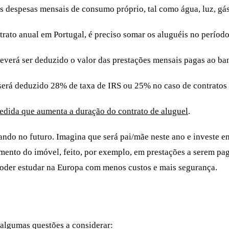
as despesas mensais de consumo próprio, tal como água, luz, gás
ntrato anual em Portugal, é preciso somar os aluguéis no períod
deverá ser deduzido o valor das prestações mensais pagas ao ba
será deduzido 28% de taxa de IRS ou 25% no caso de contratos 
medida que aumenta a duração do contrato de aluguel
.
ndo no futuro. Imagina que será pai/mãe neste ano e investe e
mento do imóvel, feito, por exemplo, em prestações a serem pag
 poder estudar na Europa com menos custos e mais segurança.
 algumas questões a considerar: