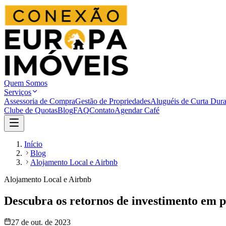
Quem Somos
Serviços
Assessoria de Compra
Gestão de Propriedades
Aluguéis de Curta Dur
Clube de Quotas
Blog
FAQ
Contato
Agendar Café
Início
Blog
Alojamento Local e Airbnb
Alojamento Local e Airbnb
Descubra os retornos de investimento em 
27 de out. de 2023