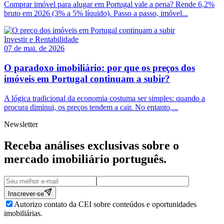
Comprar imóvel para alugar em Portugal vale a pena? Rende 6,2%
bruto em 2026 (3% a 5% líquido). Passo a passo, imóvel...
Investir e Rentabilidade
07 de mai. de 2026
O paradoxo imobiliário: por que os preços dos
imóveis em Portugal continuam a subir?
A lógica tradicional da economia costuma ser simples: quando a
procura diminui, os preços tendem a cair. No entanto,...
Newsletter
Receba análises exclusivas sobre o
mercado imobiliário
português
.
Inscrever-se
Autorizo contato da CEI sobre conteúdos e oportunidades
imobiliárias.