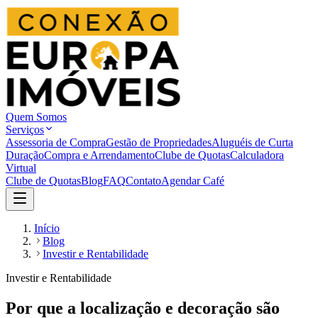
Quem Somos
Serviços
Assessoria de Compra
Gestão de Propriedades
Aluguéis de Curta
Duração
Compra e Arrendamento
Clube de Quotas
Calculadora
Virtual
Clube de Quotas
Blog
FAQ
Contato
Agendar Café
Início
Blog
Investir e Rentabilidade
Investir e Rentabilidade
Por que a localização e decoração são