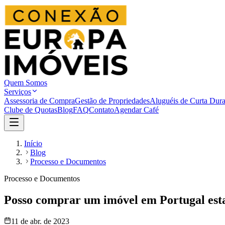
Quem Somos
Serviços
Assessoria de Compra
Gestão de Propriedades
Aluguéis de Curta Dur
Clube de Quotas
Blog
FAQ
Contato
Agendar Café
Início
Blog
Processo e Documentos
Processo e Documentos
Posso comprar um imóvel em Portugal est
11 de abr. de 2023