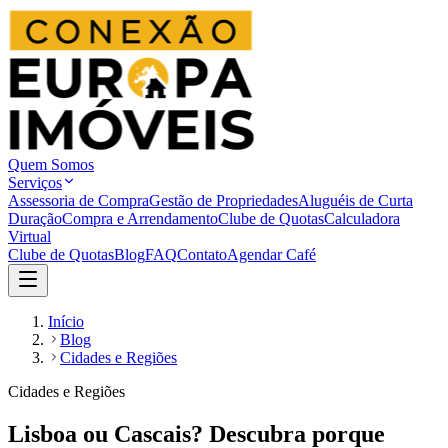
Quem Somos
Serviços
Assessoria de Compra
Gestão de Propriedades
Aluguéis de Curta
Duração
Compra e Arrendamento
Clube de Quotas
Calculadora
Virtual
Clube de Quotas
Blog
FAQ
Contato
Agendar Café
Início
Blog
Cidades e Regiões
Cidades e Regiões
Lisboa ou Cascais? Descubra porque