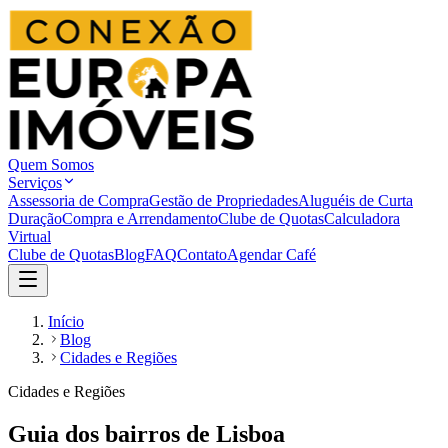
Quem Somos
Serviços
Assessoria de Compra
Gestão de Propriedades
Aluguéis de Curta
Duração
Compra e Arrendamento
Clube de Quotas
Calculadora
Virtual
Clube de Quotas
Blog
FAQ
Contato
Agendar Café
Início
Blog
Cidades e Regiões
Cidades e Regiões
Guia dos bairros de Lisboa